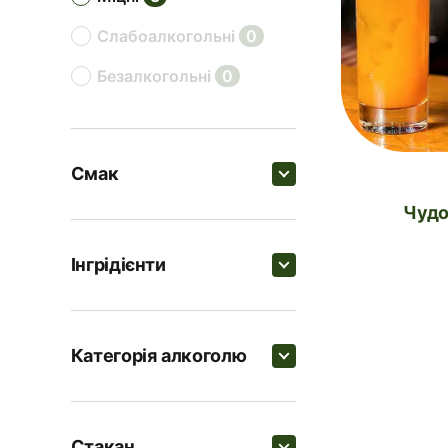
слабоалкогольні
0
безалкогольні
0
Смак
Чуд
Пошук
Інгрідієнти
кислі
3
Пошук
цитрусові
2
Категорія алкоголю
пряні
1
Трюфельна олія
Пошук
солодкі
0
Лід в кубиках
3
Стакан