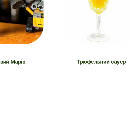
овий Маріо
Трюфельний сауер