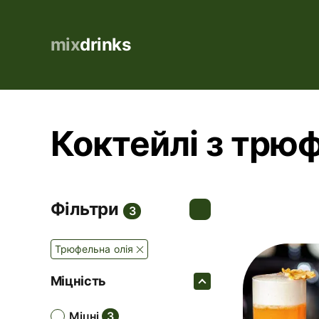
mix
drinks
Коктейлі з трюф
Фільтри
3
Трюфельна олія
Міцність
міцні
3