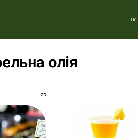
По
ельна олія
20