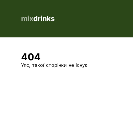
mix
drinks
404
Упс, такої сторінки не існує