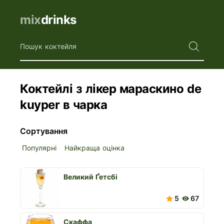
mix
drinks
Пошук коктейля
Коктейлі з лікер мараскино de
kuyper в чарка
Сортування
Популярні
Найкраща оцінка
Великий Ґетсбі
5
67
Скаффа