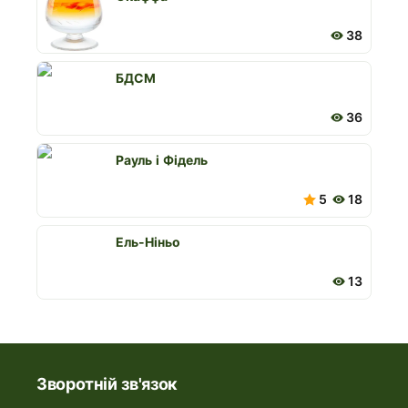
38
БДСМ
36
Рауль і Фідель
5
18
Ель-Ніньо
13
Зворотній зв'язок