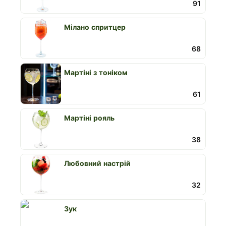
91
Мілано спритцер
68
Мартіні з тоніком
61
Мартіні рояль
38
Любовний настрій
32
Зук