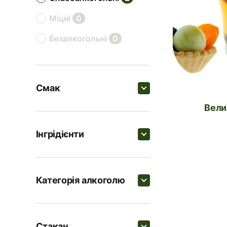
міцні
0
безалкогольні
0
Смак
Вел
Пошук
Інгрідієнти
пряні
2
Пошук
солодкі
1
Категорія алкоголю
фруктові
1
Кальвадос
Пошук
цитрусові
0
Лід в кубиках
1
Стакан