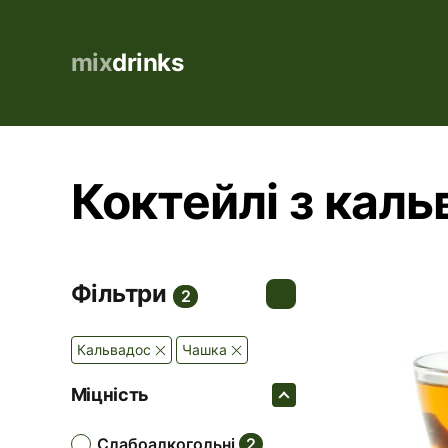
mix
drinks
Коктейлі з каль
Фільтри
2
Кальвадос
Чашка
Міцність
слабоалкогольні
2