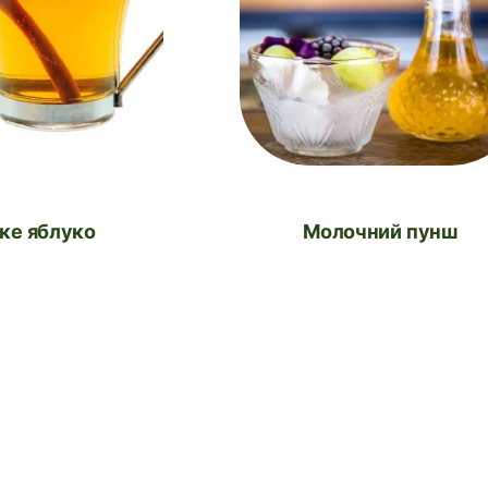
ике яблуко
Молочний пунш