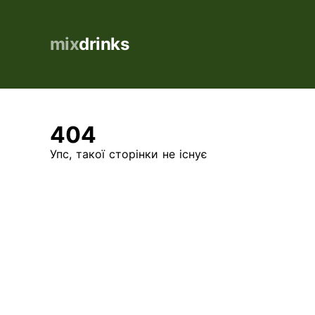
mix
drinks
404
Упс, такої сторінки не існує