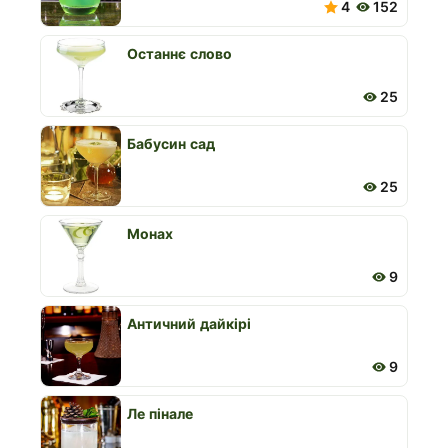
4
152
Останнє слово
25
Бабусин сад
25
Монах
9
Античний дайкірі
9
Ле пінале