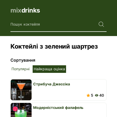
mix
drinks
Пошук коктейля
Коктейлі з зелений шартрез
Сортування
Популярні
Найкраща оцінка
Стрибуча Джессіка
5
40
Модерністський фалафель