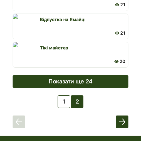
21
Відпустка на Ямайці
21
Тікі майстер
20
Показати ще 24
1
2