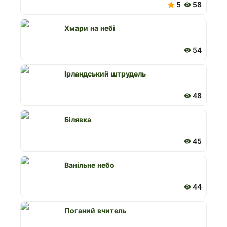
5
58
Хмари на небі
54
Ірландський штрудель
48
Білявка
45
Ванільне небо
44
Поганий вчитель