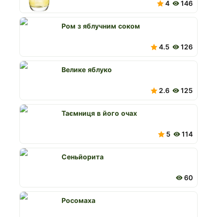
4
146
ром з яблучним соком
4.5
126
Велике яблуко
2.6
125
Таємниця в його очах
5
114
Сеньйорита
60
Росомаха