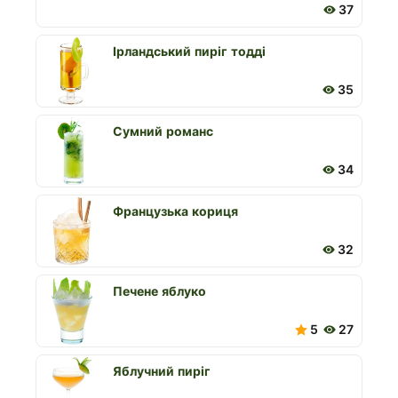
37
Ірландський пиріг тодді
35
Сумний романс
34
Французька кориця
32
Печене яблуко
5
27
Яблучний пиріг