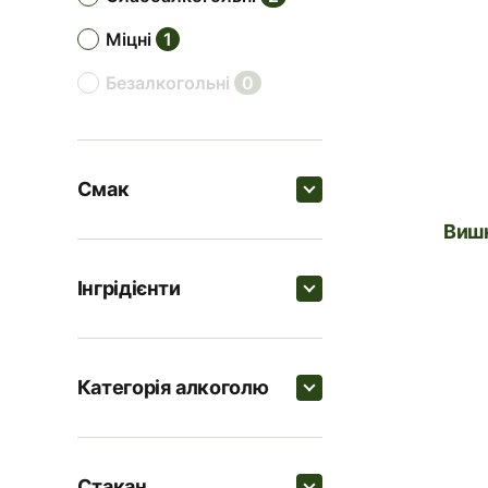
міцні
1
безалкогольні
0
Смак
Виш
Пошук
Інгрідієнти
солодкі
3
Пошук
пряні
2
Категорія алкоголю
цитрусові
0
Вишневий сироп
Пошук
кислі
0
Гвоздика
2
Стакан