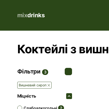
mix
drinks
Коктейлі з виш
Фільтри
3
Вишневий сироп
Міцність
слабоалкогольні
2