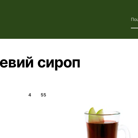
По
невий сироп
4
55