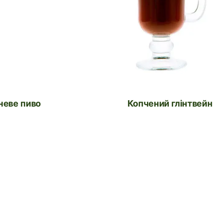
неве пиво
Копчений глінтвейн