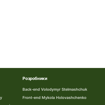
Розробники
Back-end Volodymyr Stelmashchuk
ту
Front-end Mykola Holovashchenko