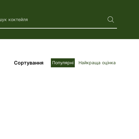
шук коктейля
Сортування
Популярні
Найкраща оцінка