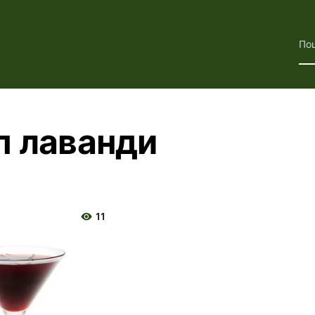
По
п лаванди
11