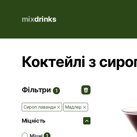
mix
drinks
Коктейлі з сиро
Фільтри
1
Сироп лаванди
Мадлер
Міцність
міцні
1