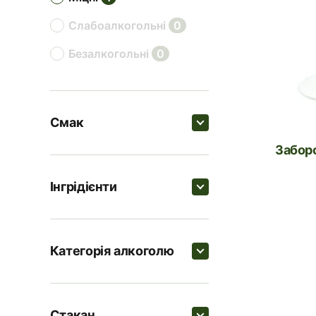
слабоалкогольні
0
безалкогольні
0
Смак
Забор
Пошук
Інгрідієнти
солодкі
1
Пошук
ягідні
1
Категорія алкоголю
цитрусові
0
Сироп лаванди
Пошук
пряні
0
Лід в кубиках
1
Стакан