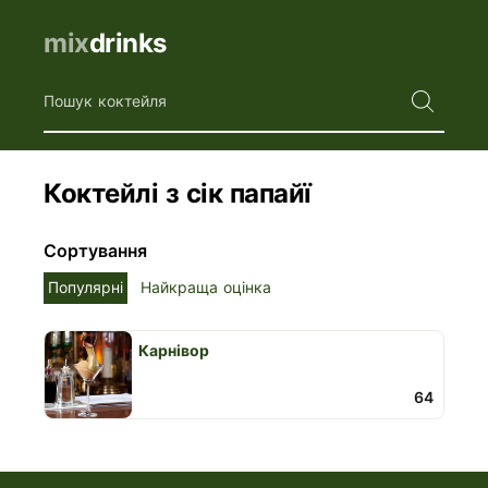
mix
drinks
Пошук коктейля
Коктейлі з сік папайї
Сортування
Популярні
Найкраща оцінка
Карнівор
64