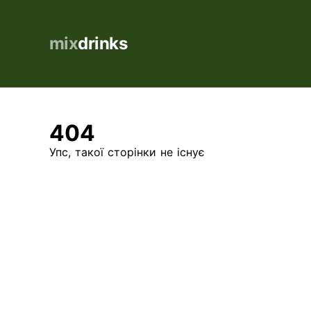
mix
drinks
404
Упс, такої сторінки не існує