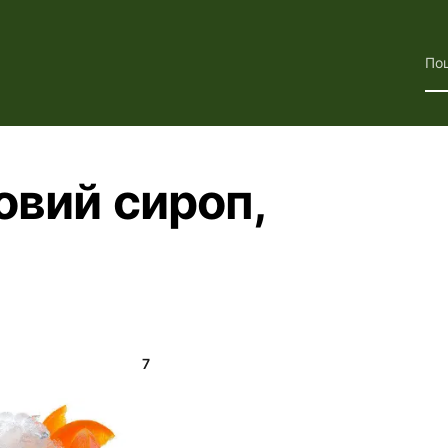
По
овий сироп,
7