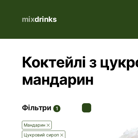
mix
drinks
Коктейлі з цукр
мандарин
Фільтри
1
Мандарин
Цукровий сироп