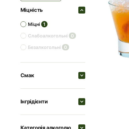
Міцність
міцні
1
слабоалкогольні
0
безалкогольні
0
Смак
Пошук
Інгрідієнти
солодкі
1
Пошук
цитрусові
1
Категорія алкоголю