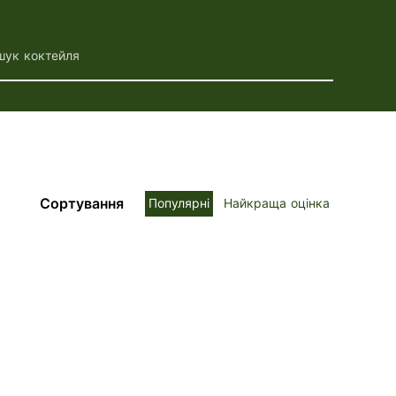
шук коктейля
Сортування
Популярні
Найкраща оцінка