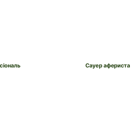
асіональ
Сауер афериста