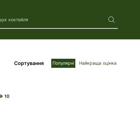
шук коктейля
Сортування
Популярні
Найкраща оцінка
10