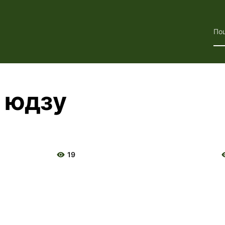
По
р юдзу
19