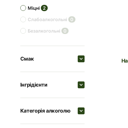
міцні
2
слабоалкогольні
0
безалкогольні
0
Смак
Н
Пошук
Інгрідієнти
солодкі
1
Пошук
цитрусові
1
Категорія алкоголю
кислі
1
Лікер юдзу
Пошук