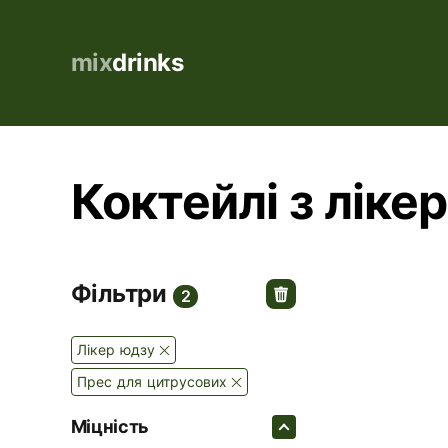
mix
drinks
Коктейлі з ліке
Фільтри
2
Лікер юдзу
Прес для цитрусових
Міцність