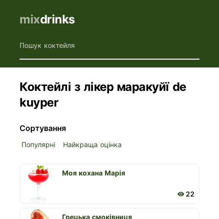
mix
drinks
Пошук коктейля
Коктейлі з лікер маракуйї de
kuyper
Сортування
Популярні
Найкраща оцінка
Моя кохана Марія
22
Грецька смоківниця