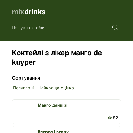
mix
drinks
Пошук коктейля
Коктейлі з лікер манго de
kuyper
Сортування
Популярні
Найкраща оцінка
Манго дайкірі
82
Вперед і вгору