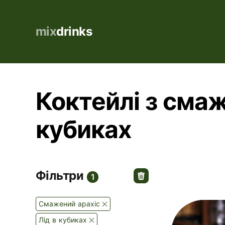
mix
drinks
Коктейлі з смаж
кубиках
Фільтри
1
Смажений арахіс
Лід в кубиках