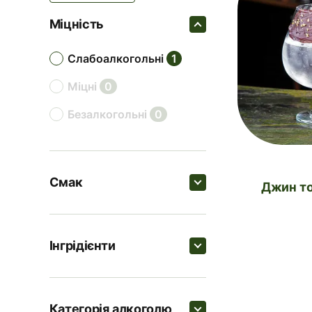
Міцність
слабоалкогольні
1
міцні
0
безалкогольні
0
Смак
Джин т
Пошук
Інгрідієнти
солодкі
0
Пошук
цитрусові
0
Категорія алкоголю