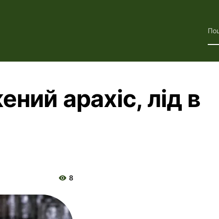
По
ений арахіс, лід в
8