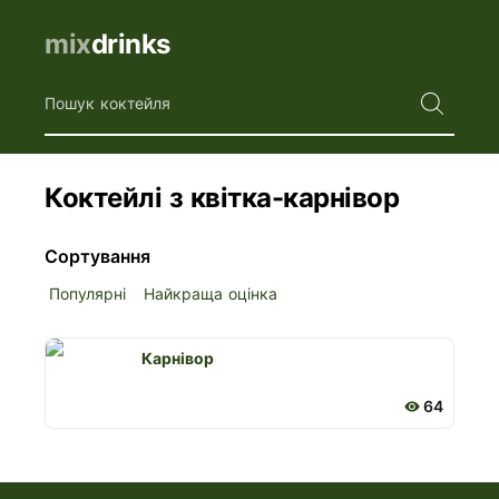
mix
drinks
Пошук коктейля
Коктейлі з квітка-карнівор
Сортування
Популярні
Найкраща оцінка
Карнівор
64