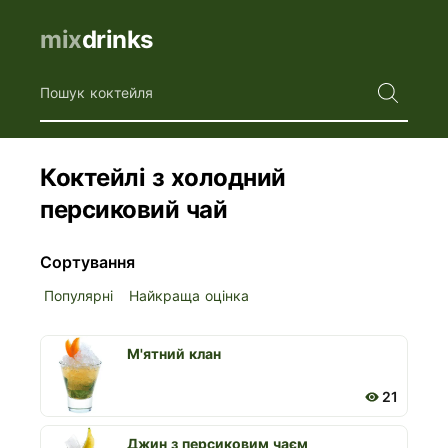
mix
drinks
Пошук коктейля
Коктейлі з холодний
персиковий чай
Сортування
Популярні
Найкраща оцінка
М'ятний клан
21
Джин з персиковим чаєм