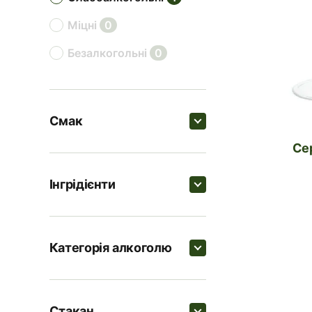
міцні
0
безалкогольні
0
Смак
С
Пошук
Інгрідієнти
солодкі
1
Пошук
цитрусові
0
Категорія алкоголю
пряні
0
Гібіскус в сиропі
Пошук
кислі
0
Просекко
1
Стакан