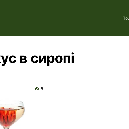
По
кус в сиропі
6