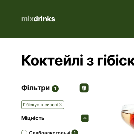
mix
drinks
Коктейлі з гібіс
Фільтри
1
Гібіскус в сиропі
Міцність
слабоалкогольні
1