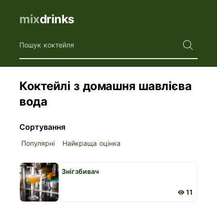
mix
drinks
Пошук коктейля
Коктейлі з домашня шавлієва
вода
Сортування
Популярні
Найкраща оцінка
Знігзбивач
11