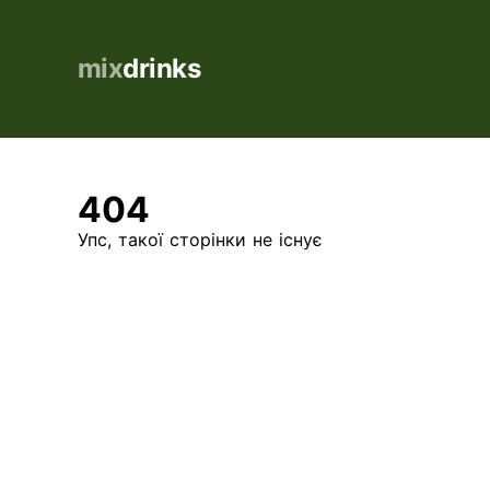
mix
drinks
404
Упс, такої сторінки не існує