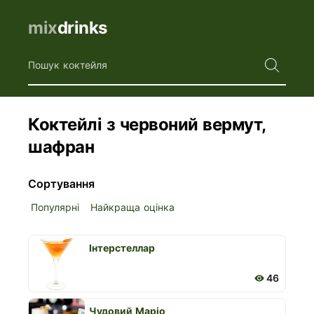
mix
drinks
Пошук коктейля
Коктейлі з червоний вермут,
шафран
Сортування
Популярні
Найкраща оцінка
Інтерстеллар
46
Чудовий Маріо