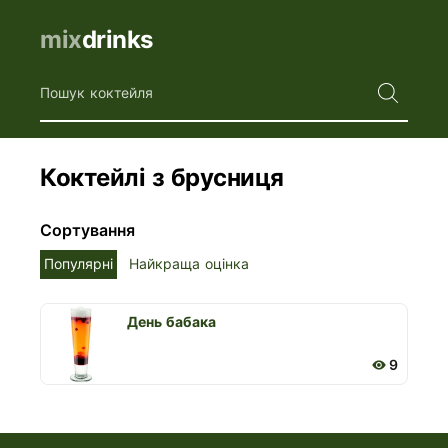
mix
drinks
Пошук коктейля
Коктейлі з брусниця
Сортування
Популярні
Найкраща оцінка
день бабака
9