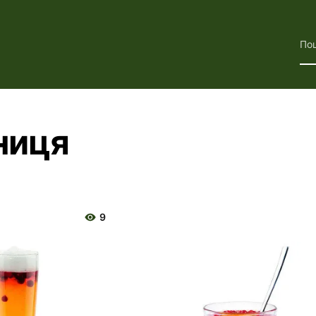
По
ниця
9