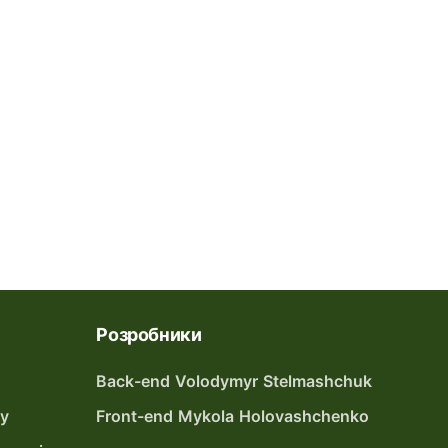
Розробники
Back-end Volodymyr Stelmashchuk
ту
Front-end Mykola Holovashchenko