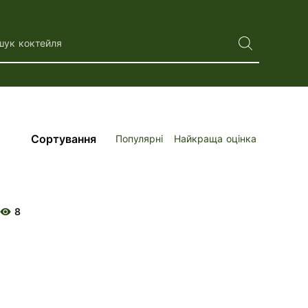
шук коктейля
Сортування
Популярні
Найкраща оцінка
8