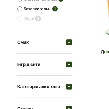
безалкогольні
1
міцні
0
Смак
де
Пошук
Інгрідієнти
ягідні
2
Пошук
солодкі
1
Категорія алкоголю
цитрусові
1
Брусниця
Пошук
кислі
1
Лаймовий сік
1
Стакан