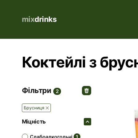
mix
drinks
Коктейлі з брус
Фільтри
2
Брусниця
Міцність
слабоалкогольні
1