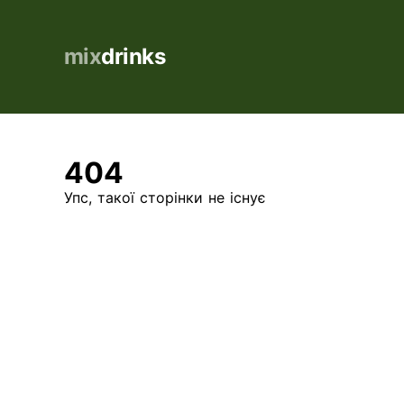
mix
drinks
404
Упс, такої сторінки не існує