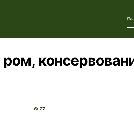
По
й ром, консервован
27