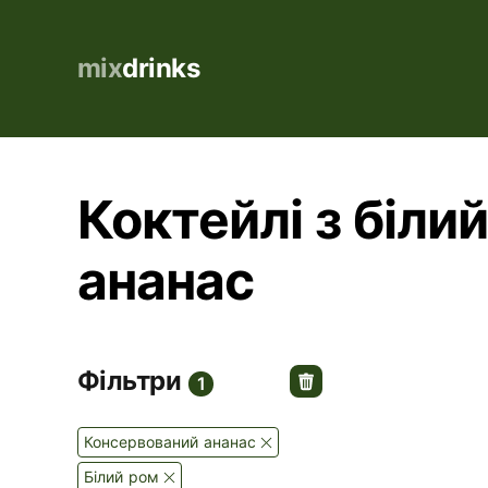
mix
drinks
Коктейлі з біли
ананас
Фільтри
1
Консервований ананас
Білий ром