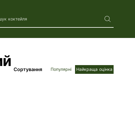
шук коктейля
ий
Сортування
Популярні
Найкраща оцінка