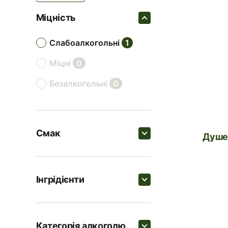
Міцність
слабоалкогольні
1
міцні
0
безалкогольні
0
Смак
Душ
Пошук
Інгрідієнти
пряні
1
Пошук
ягідні
1
Категорія алкоголю