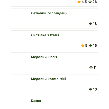
4.5
26
Летючий голландець
18
Листівка з Італії
5
16
Медовий шепіт
11
Медовий космо-тіні
10
Казка