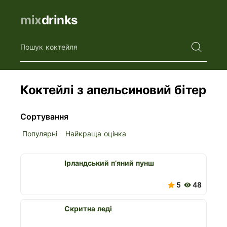
mix
drinks
Пошук коктейля
Коктейлі з апельсиновий бітер
Сортування
Популярні
Найкраща оцінка
Ірландський п’яний пунш
5
48
Скритна леді