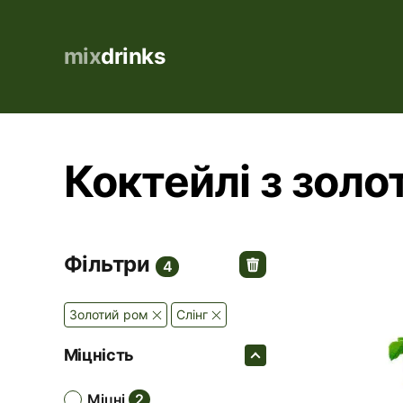
mix
drinks
Коктейлі з золо
Фільтри
4
Золотий ром
Слінг
Міцність
міцні
2