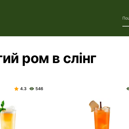
По
тий ром в слінг
4.3
546