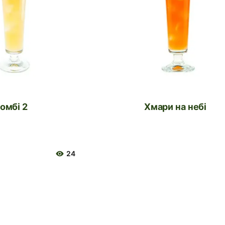
Зомбі 2
Хмари на небі
24