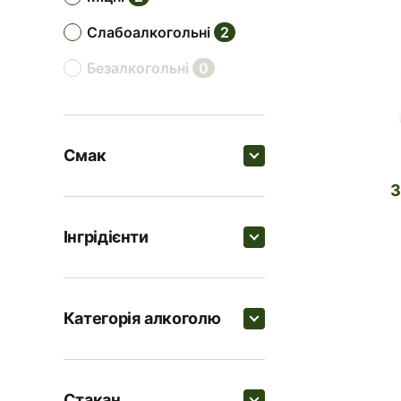
слабоалкогольні
2
безалкогольні
0
Смак
Пошук
Інгрідієнти
солодкі
4
Пошук
фруктові
2
Категорія алкоголю
пряні
1
Золотий ром
Пошук
трав'яні
1
Лід в кубиках
3
Стакан