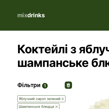
mix
drinks
Коктейлі з яблу
шампанське бл
Фільтри
1
Яблучний сироп зелений
Шампанське блюдце