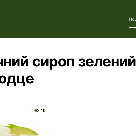
По
чний сироп зелений
юдце
16