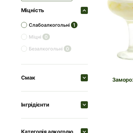
Міцність
слабоалкогольні
1
міцні
0
безалкогольні
0
Смак
Заморо
Пошук
Інгрідієнти
солодкі
1
Пошук
цитрусові
0
Категорія алкоголю