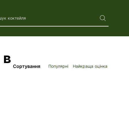
шук коктейля
 в
Сортування
Популярні
Найкраща оцінка