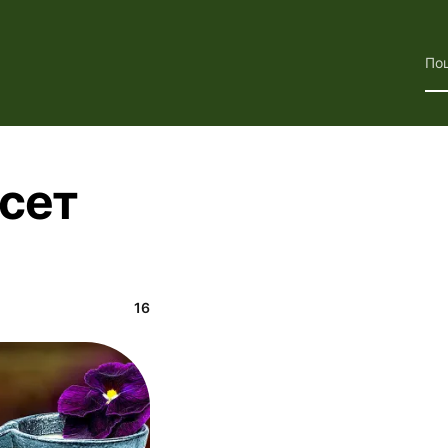
По
 сет
16