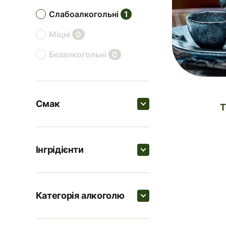
слабоалкогольні
1
міцні
0
безалкогольні
0
Смак
Пошук
Інгрідієнти
солодкі
0
Пошук
цитрусові
0
Категорія алкоголю
пряні
0
Лід в кубиках
1
Пошук