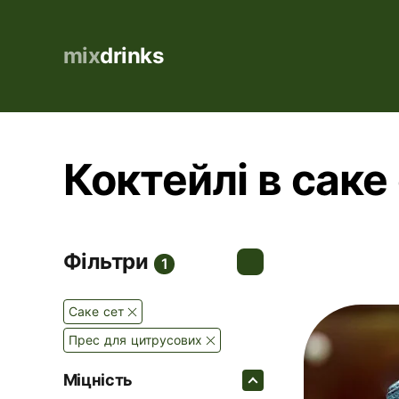
mix
drinks
Коктейлі в саке
Фільтри
1
Саке сет
Прес для цитрусових
Міцність