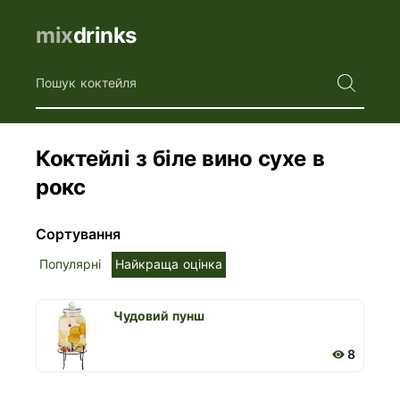
mix
drinks
Пошук коктейля
Коктейлі з біле вино сухе в
рокс
Сортування
Популярні
Найкраща оцінка
Чудовий пунш
8