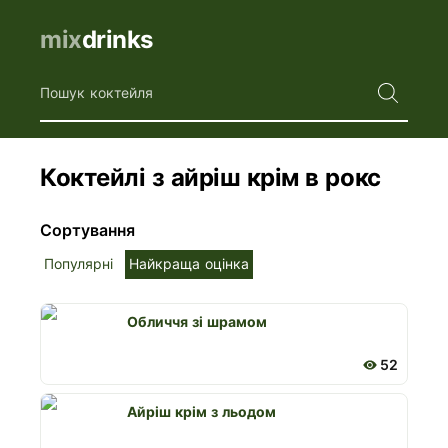
mix
drinks
Пошук коктейля
Коктейлі з айріш крім в рокс
Сортування
Популярні
Найкраща оцінка
Обличчя зі шрамом
52
Айріш крім з льодом