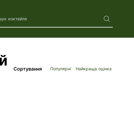
шук коктейля
й
Сортування
Популярні
Найкраща оцінка