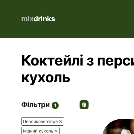
mix
drinks
Коктейлі з перс
кухоль
Фільтри
1
Персикове пюре
Мідний кухоль