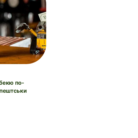
пештськи