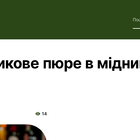
По
икове пюре в мідни
14