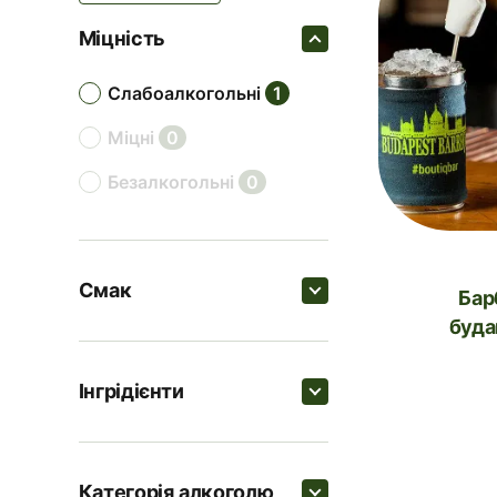
Міцність
слабоалкогольні
1
міцні
0
безалкогольні
0
Смак
Барбекю по-
буда
Пошук
Інгрідієнти
кислі
1
Пошук
фруктові
1
Категорія алкоголю