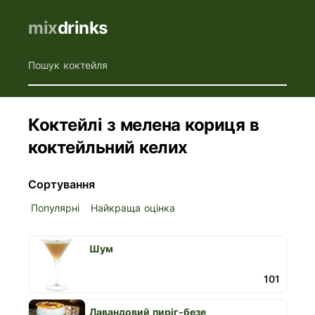
mix
drinks
Пошук коктейля
Коктейлі з мелена кориця в
коктейльний келих
Сортування
Популярні
Найкраща оцінка
Шум
101
Лавандовий пиріг-безе