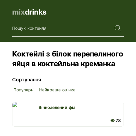
mix
drinks
Пошук коктейля
Коктейлі з білок перепелиного
яйця в коктейльна креманка
Сортування
Популярні
Найкраща оцінка
Вічнозелений фіз
78