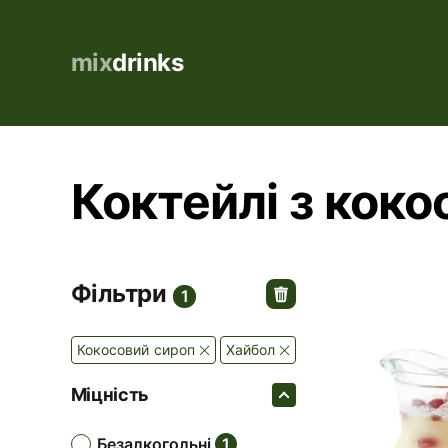
mix
drinks
Коктейлі з коко
Фільтри
1
Кокосовий сироп
Хайбол
Міцність
безалкогольні
1