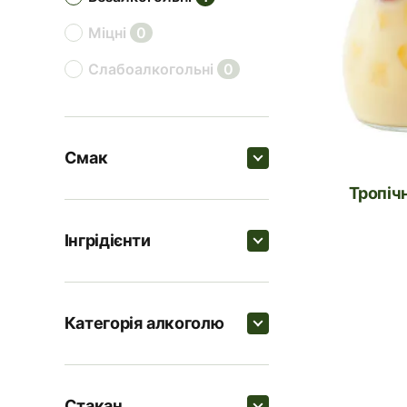
міцні
0
слабоалкогольні
0
Смак
Тропі
Пошук
Інгрідієнти
солодкі
1
Пошук
фруктові
1
Категорія алкоголю
цитрусові
0
Кокосовий сироп
Пошук
пряні
0
Лід в кубиках
1
Стакан