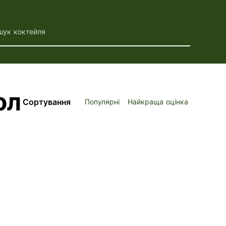
шук коктейля
ол
Сортування
Популярні
Найкраща оцінка