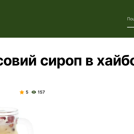
По
совий сироп в хайб
5
157