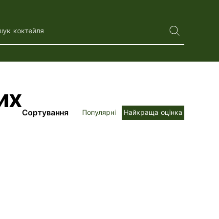
шук коктейля
их
Сортування
Популярні
Найкраща оцінка