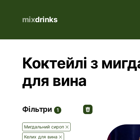
mix
drinks
Коктейлі з мигд
для вина
Фільтри
1
Мигдальний сироп
Келих для вина