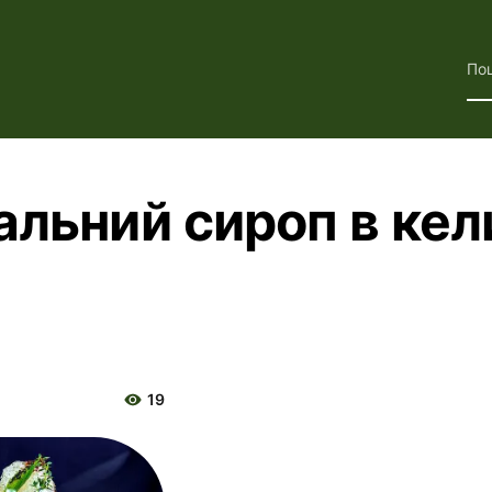
По
альний сироп в кел
19