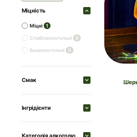
Міцність
міцні
1
слабоалкогольні
0
безалкогольні
0
Смак
Ше
Пошук
Інгрідієнти
солодкі
0
Пошук
цитрусові
0
Категорія алкоголю