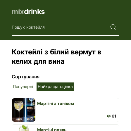
mix
drinks
Пошук коктейля
Коктейлі з білий вермут в
келих для вина
Сортування
Популярні
Найкраща оцінка
Мартіні з тоніком
61
Мартіні рояль