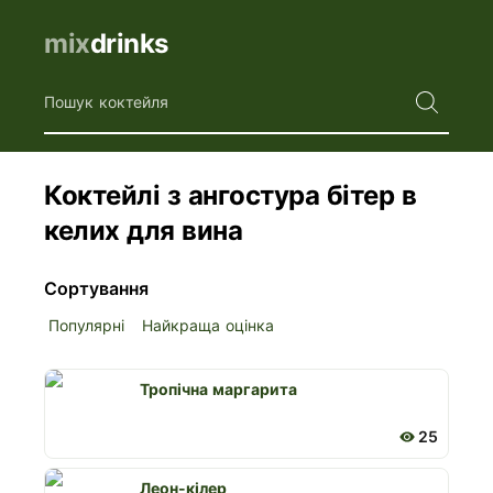
mix
drinks
Пошук коктейля
Коктейлі з ангостура бітер в
келих для вина
Сортування
Популярні
Найкраща оцінка
Тропічна маргарита
25
Леон-кілер