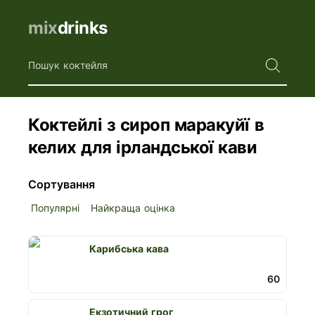
mix
drinks
Пошук коктейля
Коктейлі з сироп маракуйї в
келих для ірландської кави
Сортування
Популярні
Найкраща оцінка
Карибська кава
60
Екзотичний грог