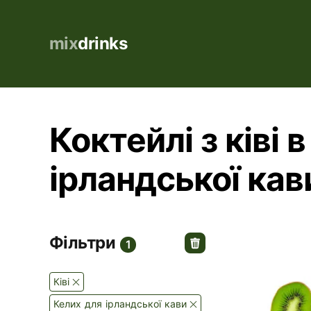
mix
drinks
Коктейлі з ківі 
ірландської кав
Фільтри
1
Ківі
Келих для ірландської кави