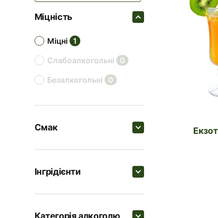
Міцність
міцні
1
слабоалкогольні
0
безалкогольні
0
Смак
Екзо
Пошук
Інгрідієнти
цитрусові
1
Пошук
пряні
1
Категорія алкоголю