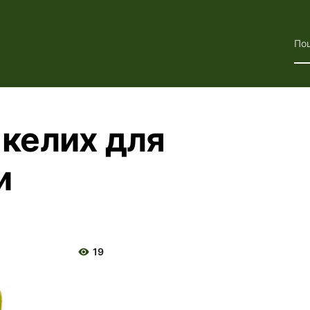
По
в келих для
и
19