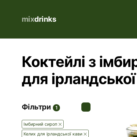
mix
drinks
Коктейлі з імби
для ірландської
Фільтри
1
Імбирний сироп
Келих для ірландської кави