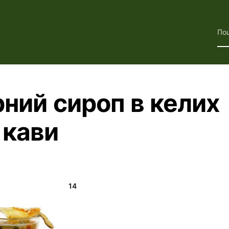
По
рний сироп в келих
 кави
14