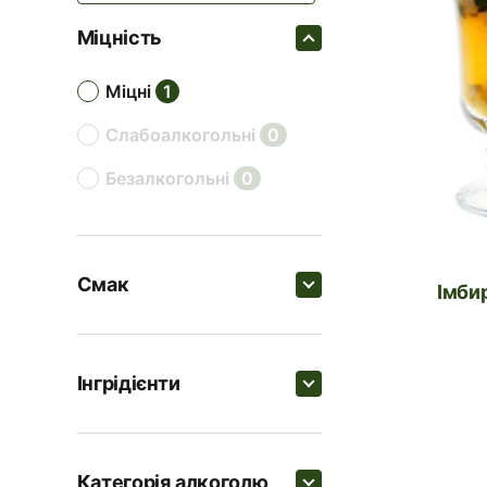
Міцність
міцні
1
слабоалкогольні
0
безалкогольні
0
Смак
Імби
Пошук
Інгрідієнти
цитрусові
1
Пошук
пряні
1
Категорія алкоголю