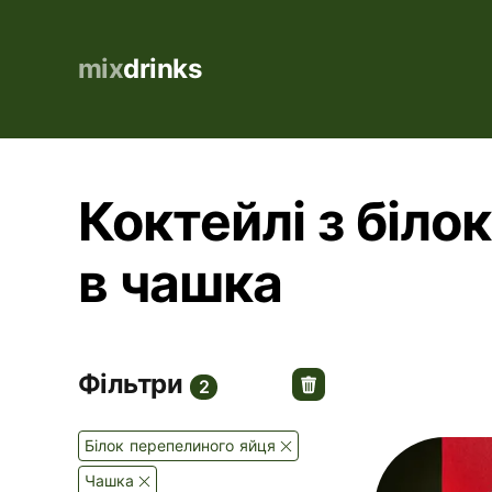
mix
drinks
Коктейлі з біло
в чашка
Фільтри
2
Білок перепелиного яйця
Чашка