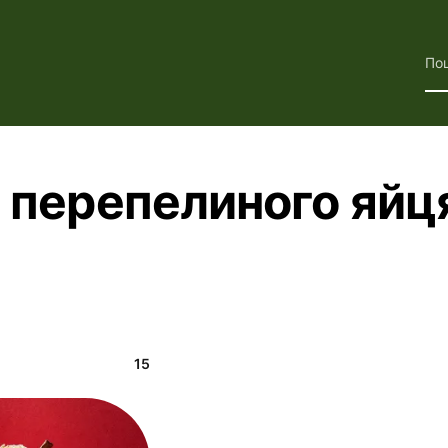
По
к перепелиного яйц
15