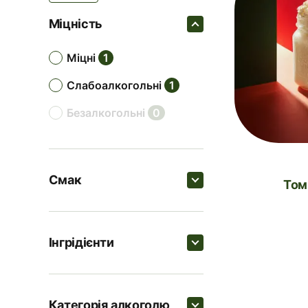
Міцність
міцні
1
слабоалкогольні
1
безалкогольні
0
Смак
То
Пошук
Інгрідієнти
солодкі
2
Пошук
трав'яні
1
Категорія алкоголю