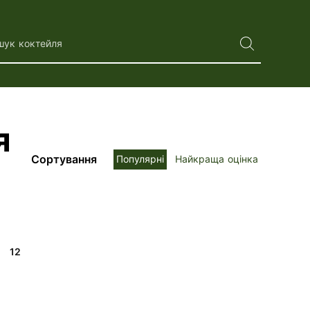
шук коктейля
я
Сортування
Популярні
Найкраща оцінка
12