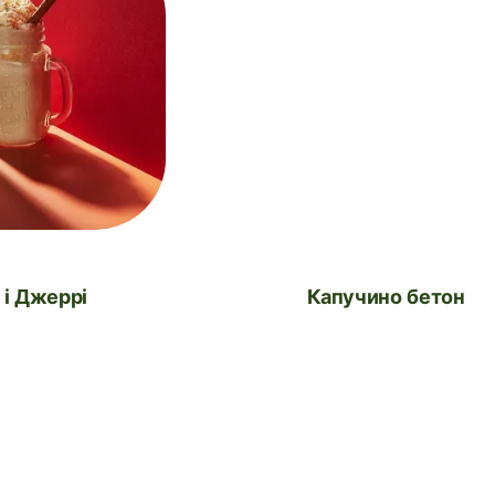
м і Джеррі
Капучино бетон