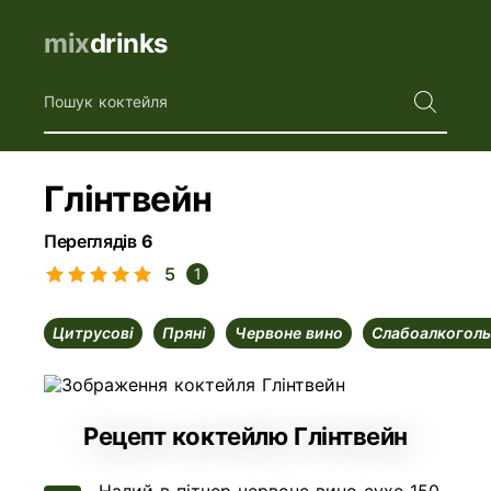
mix
drinks
Пошук коктейля
Глінтвейн
Переглядів
6
5
1
цитрусові
пряні
червоне вино
слабоалкоголь
Рецепт коктейлю Глінтвейн