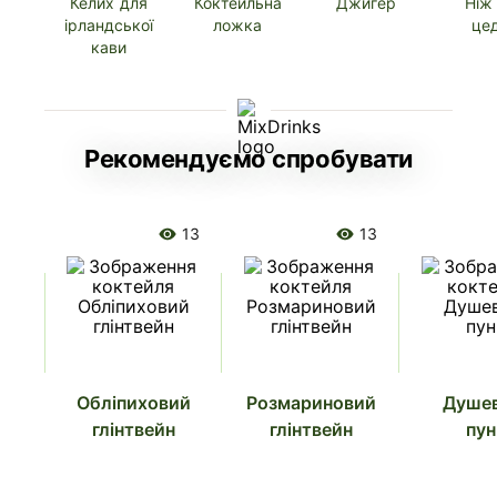
Келих для
Коктейльна
Джигер
Ніж
ірландської
ложка
це
кави
Рекомендуємо спробувати
13
13
Обліпиховий
Розмариновий
Душе
глінтвейн
глінтвейн
пу