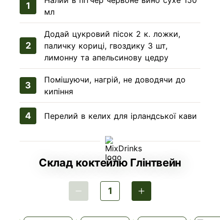
Налий в пітчер червоне вино сухе 150
мл
Додай цукровий пісок 2 к. ложки,
паличку кориці, гвоздику 3 шт,
лимонну та апельсинову цедру
Помішуючи, нагрій, не доводячи до
кипіння
Перелий в келих для ірландської кави
Склад коктейлю Глінтвейн
1