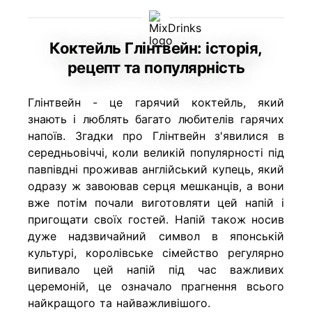
Коктейль Глінтвейн: історія,
рецепт та популярність
Глінтвейн - це гарячий коктейль, який
знають і люблять багато любителів гарячих
напоїв. Згадки про Глінтвейн з'явилися в
середньовіччі, коли великій популярності під
павпівдні проживав англійський купець, який
одразу ж завоював серця мешканців, а вони
вже потім почали виготовляти цей напій і
пригощати своїх гостей. Напій також носив
дуже надзвичайний символ в японській
культурі, королівське сімейство регулярно
випивало цей напій під час важливих
церемоній, це означало прагнення всього
найкращого та найважливішого.