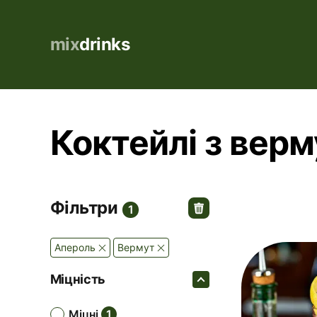
mix
drinks
Коктейлі з верм
Фільтри
1
Апероль
вермут
Міцність
міцні
1