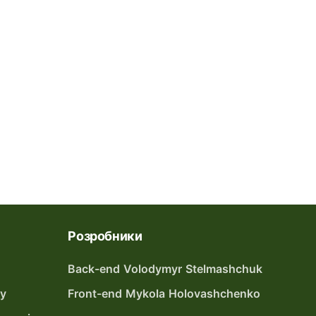
Розробники
Back-end Volodymyr Stelmashchuk
ту
Front-end Mykola Holovashchenko