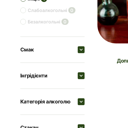
слабоалкогольні
0
безалкогольні
0
Смак
До
Пошук
Інгрідієнти
трав'яні
1
Пошук
ягідні
1
Категорія алкоголю
солодкі
0
Апероль
Пошук
цитрусові
0
Лід в кубиках
1
Стакан