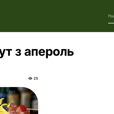
По
ут з апероль
25