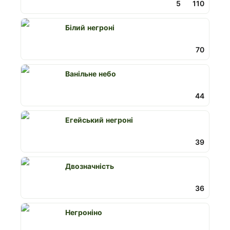
5
110
Білий негроні
70
Ванільне небо
44
Егейський негроні
39
Двозначність
36
Негроніно