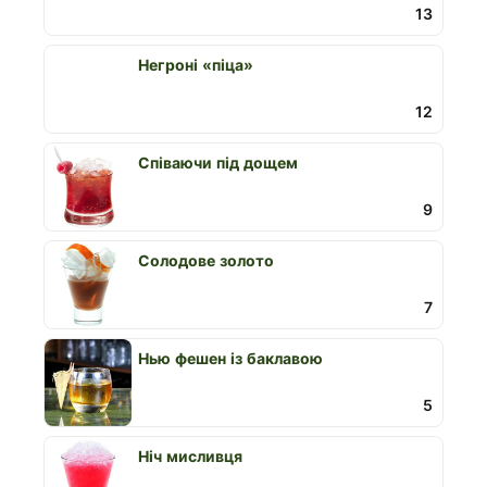
13
Негроні «піца»
12
Співаючи під дощем
9
Солодове золото
7
Нью фешен із баклавою
5
Ніч мисливця