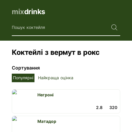
mix
drinks
Пошук коктейля
Коктейлі з вермут в рокс
Сортування
Популярні
Найкраща оцінка
Негроні
2.8
320
Матадор