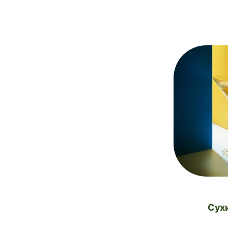
Шоколадний бітер
1
Односолодове віскі з острова Айла
1
Надміцний ром
1
Домашній кардамоновий бітер
1
Персиковий бітер
1
Лікер фалернум
1
Витриманий бурбон Woodford Reserve
1
Лікер піменто драм
1
Шафран
1
Італікус
1
Сух
Ревеневий бітер
1