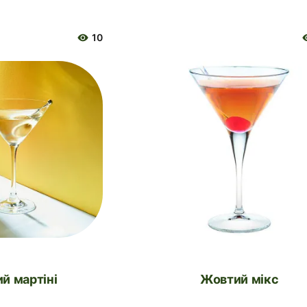
10
ий мартіні
Жовтий мікс