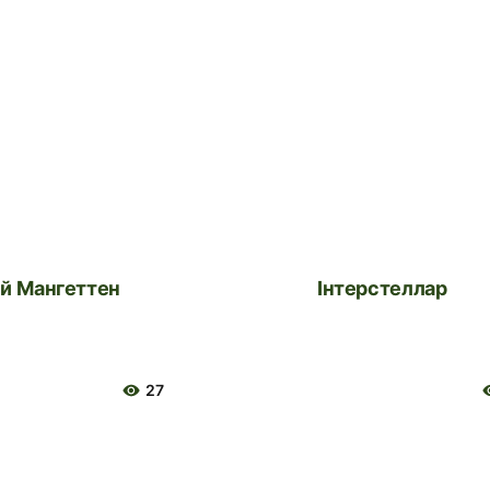
ий Мангеттен
Інтерстеллар
27