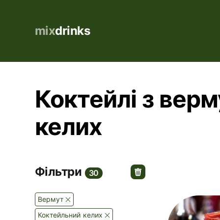
mix
drinks
Коктейлі з верм
келих
Фільтри
30
вермут
Коктейльний келих