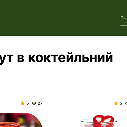
По
ут в коктейльний
5
27
5