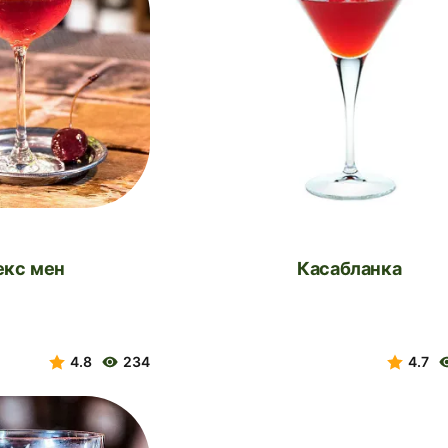
Мекс мен
Касабланка
4.8
234
4.7