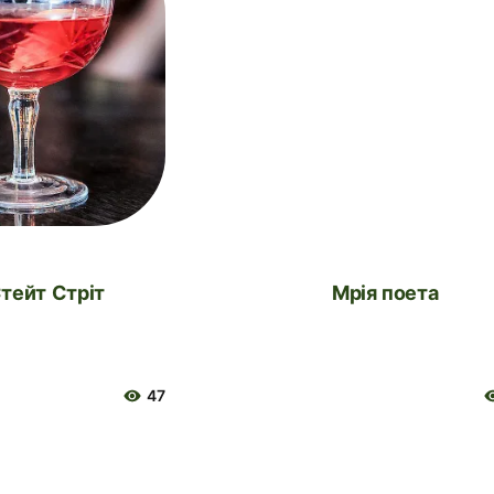
Стейт Стріт
Мрія поета
47