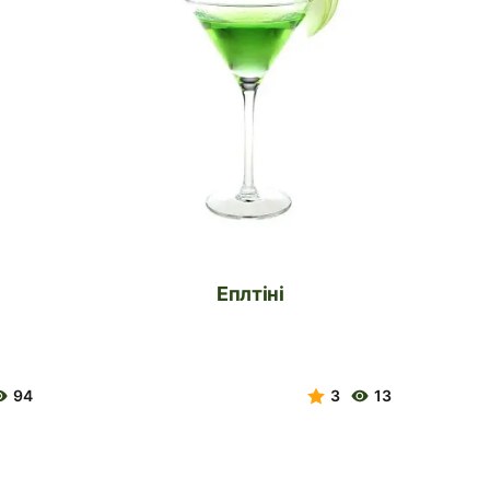
Еплтіні
94
3
13