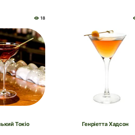
18
нький Токіо
Генріетта Хадсон