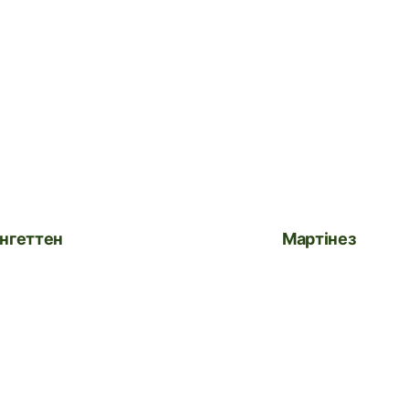
ангеттен
Мартінез