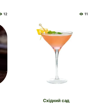
12
11
Східний сад