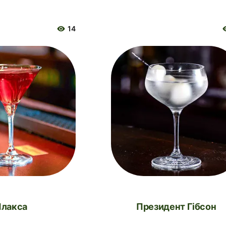
14
Плакса
Президент Гібсон