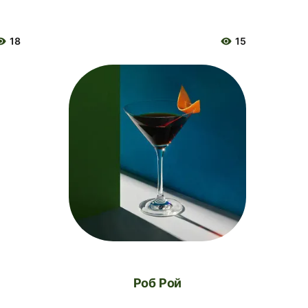
18
15
Роб Рой