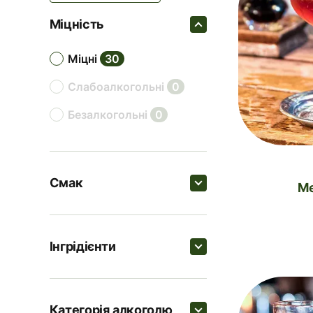
Міцність
міцні
30
слабоалкогольні
0
безалкогольні
0
Смак
Пошук
Інгрідієнти
солодкі
9
Пошук
трав'яні
8
Категорія алкоголю