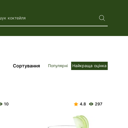
шук коктейля
Сортування
Популярні
Найкраща оцінка
10
4.8
297