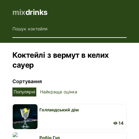
mix
drinks
Пошук коктейля
Коктейлі з вермут в келих
сауер
Сортування
Популярні
Найкраща оцінка
Голландський дім
14
Робін Гуд