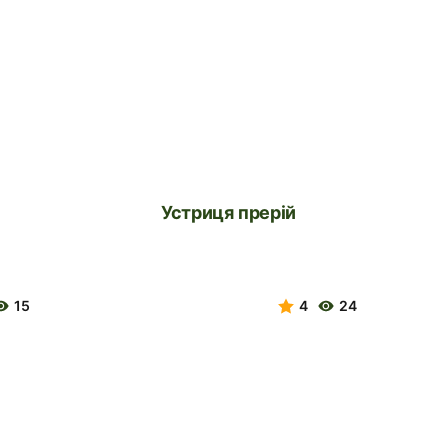
Устриця прерій
15
4
24