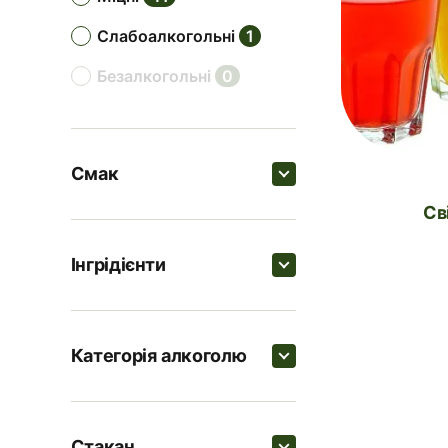
слабоалкогольні
1
безалкогольні
0
Смак
С
Пошук
Інгрідієнти
солодкі
18
Пошук
кислі
10
Категорія алкоголю
цитрусові
8
Горілка
30
Пошук
солоні
7
Лимонний сік
12
Стакан