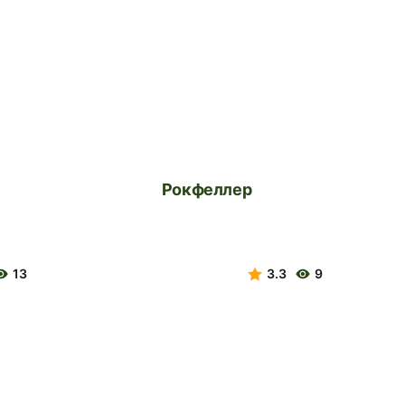
Рокфеллер
13
3.3
9