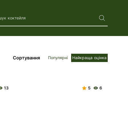
шук коктейля
Сортування
Популярні
Найкраща оцінка
13
5
6