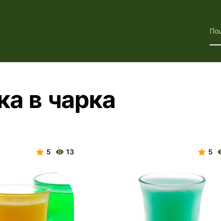
По
ка в чарка
5
13
5