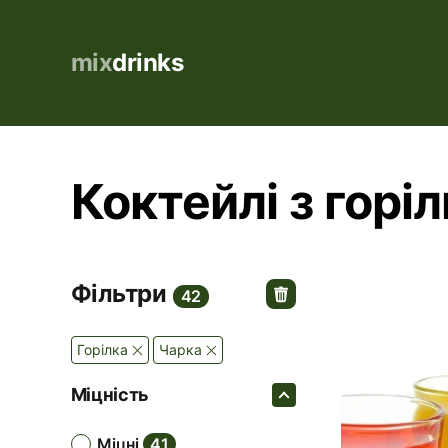
mix
drinks
Коктейлі з горіл
Фільтри
42
горілка
Чарка
Міцність
міцні
41