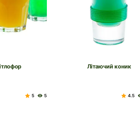
вітлофор
Літаючий коник
5
5
4.5