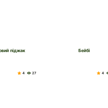
новий піджак
Бейбі
4
27
4