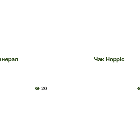
Генерал
Чак Норріс
20