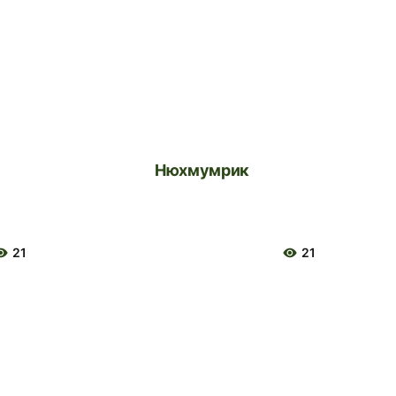
Нюхмумрик
21
21