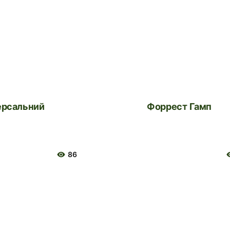
версальний
Форрест Гамп
86