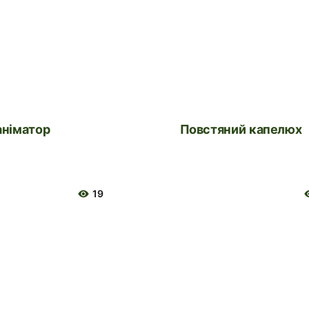
еаніматор
Повстяний капелюх
19